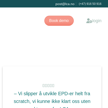
post@lca.no
(+47) 916 50 916
login
Book demo
– Vi slipper å utvikle EPD-er helt fra
scratch, vi kunne ikke klart oss uten