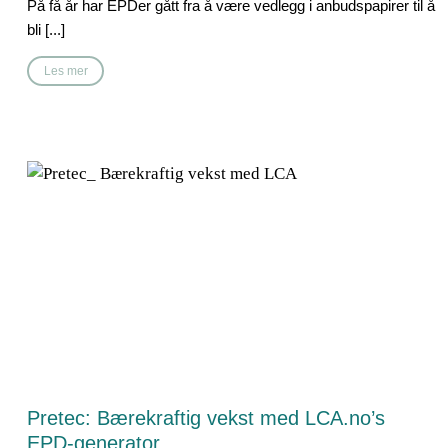
På få år har EPDer gått fra å være vedlegg i anbudspapirer til å
bli [...]
Les mer
Pretec: Bærekraftig vekst med LCA.no’s
EPD-generator