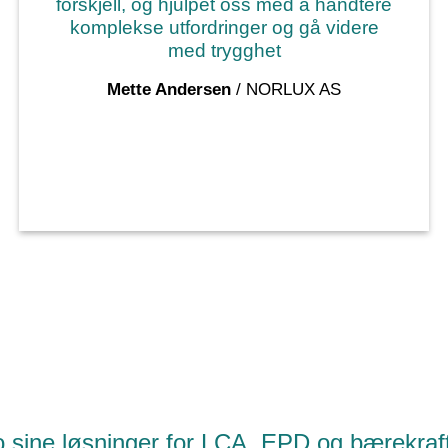
forskjell, og hjulpet oss med å håndtere
komplekse utfordringer og gå videre
med trygghet
Mette Andersen
/
NORLUX AS
 sine løsninger for LCA, EPD og bærekraft