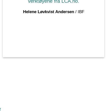
verktøyene fra LCA.no.
Helene Løvkvist Andersen
/
IBF
.