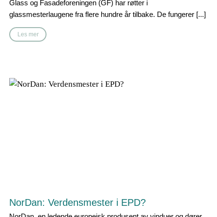
Glass og Fasadeforeningen (GF) har røtter i
glassmesterlaugene fra flere hundre år tilbake. De fungerer [...]
Les mer
NorDan: Verdensmester i EPD?
NorDan, en ledende europeisk produsent av vinduer og dører,