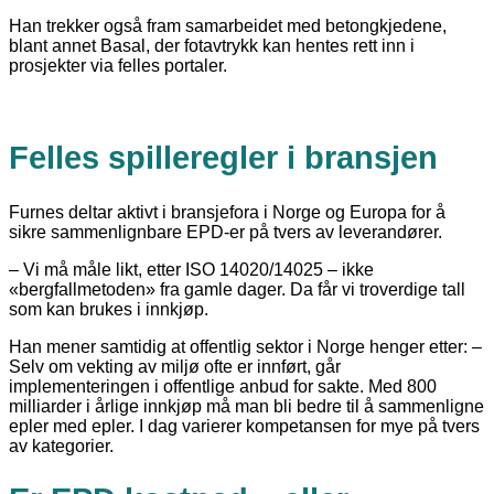
Han trekker også fram samarbeidet med betongkjedene,
blant annet Basal, der fotavtrykk kan hentes rett inn i
prosjekter via felles portaler.
Felles spilleregler i bransjen
Furnes deltar aktivt i bransjefora i Norge og Europa for å
sikre sammenlignbare EPD-er på tvers av leverandører.
– Vi må måle likt, etter ISO 14020/14025 – ikke
«bergfallmetoden» fra gamle dager. Da får vi troverdige tall
som kan brukes i innkjøp.
Han mener samtidig at offentlig sektor i Norge henger etter: –
Selv om vekting av miljø ofte er innført, går
implementeringen i offentlige anbud for sakte. Med 800
milliarder i årlige innkjøp må man bli bedre til å sammenligne
epler med epler. I dag varierer kompetansen for mye på tvers
av kategorier.