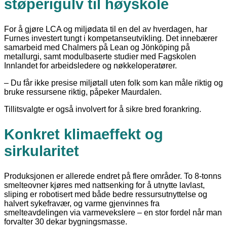
støperigulv til høyskole
For å gjøre LCA og miljødata til en del av hverdagen, har
Furnes investert tungt i kompetanseutvikling. Det innebærer
samarbeid med Chalmers på Lean og Jönköping på
metallurgi, samt modulbaserte studier med Fagskolen
Innlandet for arbeidsledere og nøkkeloperatører.
– Du får ikke presise miljøtall uten folk som kan måle riktig og
bruke ressursene riktig, påpeker Maurdalen.
Tillitsvalgte er også involvert for å sikre bred forankring.
Konkret klimaeffekt og
sirkularitet
Produksjonen er allerede endret på flere områder. To 8-tonns
smelteovner kjøres med nattsenking for å utnytte lavlast,
sliping er robotisert med både bedre ressursutnyttelse og
halvert sykefravær, og varme gjenvinnes fra
smelteavdelingen via varmevekslere – en stor fordel når man
forvalter 30 dekar bygningsmasse.