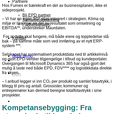
Partnere
Hos Furnes er bærekraft en del av businessplanen, ikke et
sideprosjekt.
Bli EPD partner
– Vi har en egen SD*-plan integrert i strategien. Klima og
Samarbeidspartnere
miljø er like mye en del av resultatet som omsetning og
Partnerportalen
EBITDA**, understreker Maurdalen.
For at dette skal fungere, må både eiere og toppledelse stå
Kontakt
bak – på samme måte som ved innføring av et nytt ERP-
system ***.
Selskapet har systematisert produktdata ned til artikkelnivå
Book demo
og gjort EPD-verdier tilgjengelige i tilbud og kundeportaler.
Overgangen til Microsoft Dynamics 365 har også gjort det
mulig å laste ned både EPD, FDV**** og logistikkdata direkte
fra skyen.
login
– I anbud legger vi inn CO₂ per produkt og samlet fotavtrykk, i
tillegg til pris og antall. Grossister, kommuner og
entreprenører kan dermed beregne totalfotavtrykk i sine
prosjekter.
Kompetansebygging: Fra