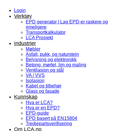
Login
Verktøy
EPD generator | Lag EPD-er raskere og
rimeligere
Transportkalkulator
LCA Prosjekt
Industrier
Møbler
Asfalt, pukk, og naturstein
Belysning og elektronikk
Betong, mørtel, lim og maling
Ventilasjon og stål
VA / VVS
Isolasjon
Kabel og tilbehør
Glass og fasade
Kunnskap
Hva er LCA?
Hva er en EPD?
EPD-guide
EPD basert på EN15804
Tredjepartsverifisering
Om LCA.no