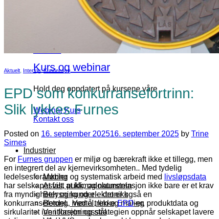
Opprett EPD-er og prosjekter automatisk med vår
API
Les mer
Kurs og webinar
Aktuelt
,
Intervju
,
Kundecase
Hold deg oppdatert på kursene våre
EPD som konkurransefortrinn:
Slik lykkes Furnes
Webinar
Kurs
Kontakt oss
Posted on
16. september 2025
16. september 2025
by
Trine
Sirnes
Industrier
For
Furnes gruppen
er miljø og bærekraft ikke et tillegg, men
en integrert del av kjernevirksomheten.. Med tydelig
ledelsesforankring og systematisk arbeid med
livsløpsdata
Møbler
har selskapet vist at klimadokumentasjon ikke bare er et krav
Asfalt, pukk, og naturstein
fra myndigheter og kunder – det er også en
Belysning og elektronikk
konkurransefordel. Ved å trekke
EPD
-er, produktdata og
Betong, mørtel, lim og maling
sirkularitet inn i forretningsstrategien oppnår selskapet lavere
Ventilasjon og stål