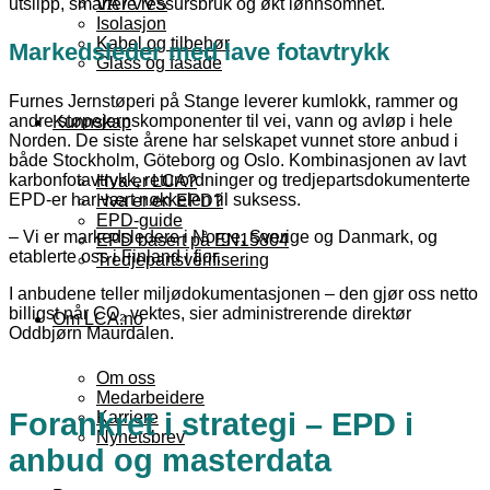
utslipp, smartere ressursbruk og økt lønnsomhet.
VA / VVS
Isolasjon
Kabel og tilbehør
Markedsleder med lave fotavtrykk
Glass og fasade
Furnes Jernstøperi på Stange leverer kumlokk, rammer og
andre støpejernskomponenter til vei, vann og avløp i hele
Kunnskap
Norden. De siste årene har selskapet vunnet store anbud i
både Stockholm, Göteborg og Oslo. Kombinasjonen av lavt
karbonfotavtrykk, returordninger og tredjepartsdokumenterte
Hva er LCA?
EPD-er har vært nøkkelen til suksess.
Hva er en EPD?
EPD-guide
– Vi er markedsledere i Norge, Sverige og Danmark, og
EPD basert på EN15804
etablerte oss i Finland i fjor.
Tredjepartsverifisering
I anbudene teller miljødokumentasjonen – den gjør oss netto
billigst når CO₂ vektes, sier administrerende direktør
Om LCA.no
Oddbjørn Maurdalen.
Om oss
Medarbeidere
Forankret i strategi – EPD i
Karriere
Nyhetsbrev
anbud og masterdata