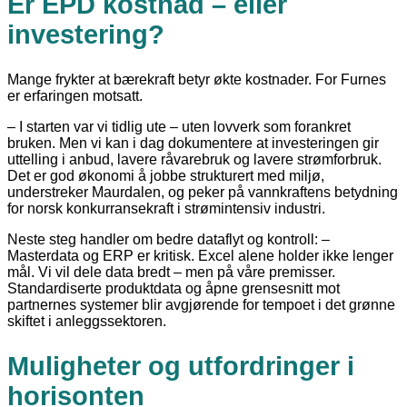
Er EPD kostnad – eller
investering?
Mange frykter at bærekraft betyr økte kostnader. For Furnes
er erfaringen motsatt.
– I starten var vi tidlig ute – uten lovverk som forankret
bruken. Men vi kan i dag dokumentere at investeringen gir
uttelling i anbud, lavere råvarebruk og lavere strømforbruk.
Det er god økonomi å jobbe strukturert med miljø,
understreker Maurdalen, og peker på vannkraftens betydning
for norsk konkurransekraft i strømintensiv industri.
Neste steg handler om bedre dataflyt og kontroll: –
Masterdata og ERP er kritisk. Excel alene holder ikke lenger
mål. Vi vil dele data bredt – men på våre premisser.
Standardiserte produktdata og åpne grensesnitt mot
partnernes systemer blir avgjørende for tempoet i det grønne
skiftet i anleggssektoren.
Muligheter og utfordringer i
horisonten