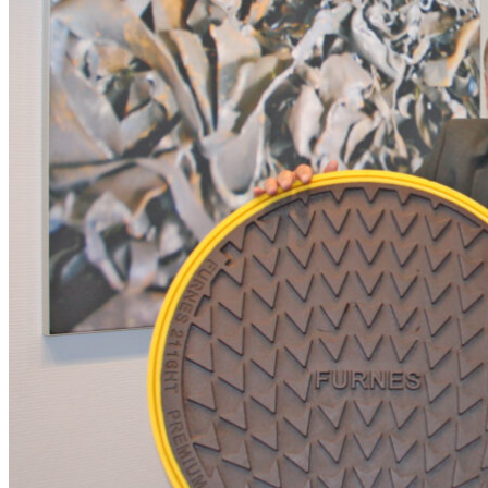
EPD
Verktøy for miljødeklarasjon
Les mer
Transport
Miljøvurdering knyttet til transport og logistikk
Les mer
Prosjekt
Beregn klimagassutslipp for alle typer prosjekter
Les mer
Integrasjon