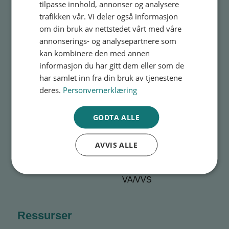
tilpasse innhold, annonser og analysere
GERMAN
trafikken vår. Vi deler også informasjon
Kunnskapsbank
om din bruk av nettstedet vårt med våre
ITALIAN
Kursportal
annonserings- og analysepartnere som
kan kombinere den med annen
informasjon du har gitt dem eller som de
Bransjer
har samlet inn fra din bruk av tjenestene
deres.
Personvernerklæring
Betong
GODTA ALLE
Elektro
Asfalt, pukk og grus
AVVIS ALLE
Møbel
VA/VVS
Ressurser