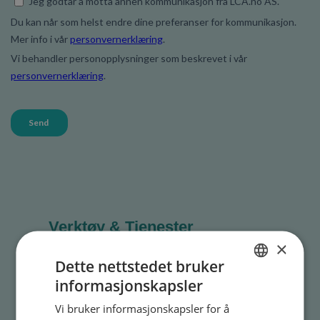
Verktøy & Tjenester
×
EPD-generator
Dette nettstedet bruker
informasjonskapsler
NORWEGIAN
Transportkalkulator
Vi bruker informasjonskapsler for å
ENGLISH
Prosjektmodul