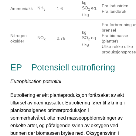
kg
Fra industrien
NH
SO
eq.
Ammoniakk
1.6
3
2
Fra landbruk
/ kg
Fra forbrenning a
brensel
kg
Nitrogen
Fra biomasse
NO
SO
eq.
0.76
x
2
oksider
(planter)
/ kg
Ulike rekke ulike
produksjonsprose
EP – Potensiell eutrofiering
Eutrophication potential
Eutrofiering er økt planteproduksjon forårsaket av økt
tilførsel av næringssalter. Eutrofiering fører til økning i
planktonalgenes primærproduksjon i
sommerhalvåret, ofte med masseoppblomstringer av
enkelte arter, og påfølgende svinn av oksygen ved
bunnen der biomassen brytes ned. Oksygensvinn i