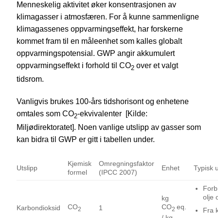
Menneskelig aktivitet øker konsentrasjonen av
klimagasser i atmosfæren. For å kunne sammenligne
klimagassenes oppvarmingseffekt, har forskerne
kommet fram til en måleenhet som kalles globalt
oppvarmingspotensial. GWP angir akkumulert
oppvarmingseffekt i forhold til CO
over et valgt
2
tidsrom.
Vanligvis brukes 100-års tidshorisont og enhetene
omtales som CO
-ekvivalenter [Kilde:
2
Miljødirektoratet]. Noen vanlige utslipp av gasser som
kan bidra til GWP er gitt i tabellen under.
Kjemisk
Omregningsfaktor
Utslipp
Enhet
Typisk u
formel
(IPCC 2007)
Forb
olje
kg
CO
CO
eq.
Karbondioksid
1
2
2
Fra k
/ kg