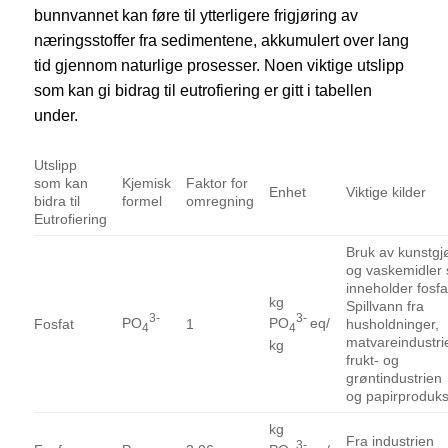
bunnvannet kan føre til ytterligere frigjøring av
næringsstoffer fra sedimentene, akkumulert over lang
tid gjennom naturlige prosesser. Noen viktige utslipp
som kan gi bidrag til eutrofiering er gitt i tabellen
under.
Utslipp
som kan
Kjemisk
Faktor for
Enhet
Viktige kilder
bidra til
formel
omregning
Eutrofiering
Bruk av kunstgj
og vaskemidler
inneholder fosfa
kg
Spillvann fra
3-
3-
PO
PO
eq/
Fosfat
1
husholdninger,
4
4
matvareindustri
kg
frukt- og
grøntindustrien
og papirproduks
kg
Fra industrien
3-