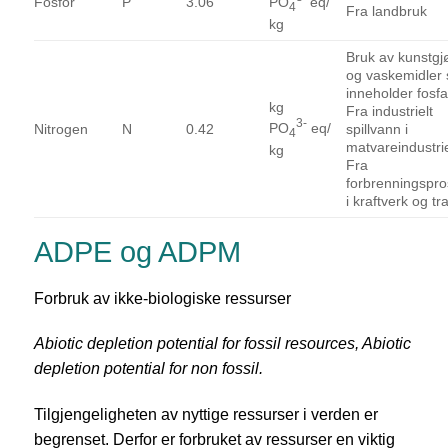
PO
eq/
Fosfor
P
3.06
4
Fra landbruk
kg
Bruk av kunstgj
og vaskemidler
inneholder fosfa
kg
Fra industrielt
3-
PO
eq/
Nitrogen
N
0.42
spillvann i
4
matvareindustri
kg
Fra
forbrenningspr
i kraftverk og tr
ADPE og ADPM
Forbruk av ikke-biologiske ressurser
Abiotic depletion potential for fossil resources, Abiotic
depletion potential for non fossil.
Tilgjengeligheten av nyttige ressurser i verden er
begrenset. Derfor er forbruket av ressurser en viktig