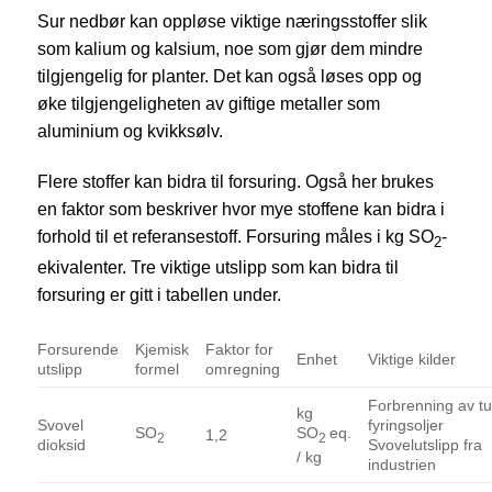
Sur nedbør kan oppløse viktige næringsstoffer slik
som kalium og kalsium, noe som gjør dem mindre
tilgjengelig for planter. Det kan også løses opp og
øke tilgjengeligheten av giftige metaller som
aluminium og kvikksølv.
Flere stoffer kan bidra til forsuring. Også her brukes
en faktor som beskriver hvor mye stoffene kan bidra i
forhold til et referansestoff. Forsuring måles i kg SO
-
2
ekivalenter. Tre viktige utslipp som kan bidra til
forsuring er gitt i tabellen under.
Forsurende
Kjemisk
Faktor for
Enhet
Viktige kilder
utslipp
formel
omregning
Forbrenning av t
kg
Svovel
fyringsoljer
SO
SO
eq.
1,2
2
2
dioksid
Svovelutslipp fra
/ kg
industrien