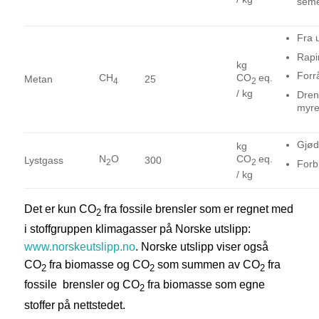
seme
Fra u
Rapi
kg
Forrå
CH
CO
eq.
Metan
25
4
2
/ kg
Dren
myrer
Gjød
kg
N
O
CO
eq.
Lystgass
300
2
2
Forb
/ kg
Det er kun CO
fra fossile brensler som er regnet med
2
i stoffgruppen klimagasser på Norske utslipp:
www.norskeutslipp.no
. Norske utslipp viser også
CO
fra biomasse og CO
som summen av CO
fra
2
2
2
fossile brensler og CO
fra biomasse som egne
2
stoffer på nettstedet.