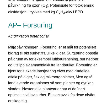
påvirkning fra ozon (O
). Potensiale for fotokjemisk
3
oksidasjon utrykkes med kg C
H
-ekv i EPD.
2
4
AP– Forsuring
Acidifikation potentional
Miljøpåvirkningen, Forsuring, er et mål for potensielt
bidrag til økt surhet fra ulike kilder. Surgjøring oppstår
på grunn av for eksempel luftforurensning, sur nedbør
og utslipp av ammoniakk fra landbruket. Forsuring er
kjent for å skade innsjøer og elver med dødelige
effekt på alger, fisk og mikroorganismer, Men også
landlevende organismer så som planter og dyr kan
skades. Nesten alle plantearter har et definert
optimalt nivå av surhet. Et stort avvik fra dette nivået
er skadelig.