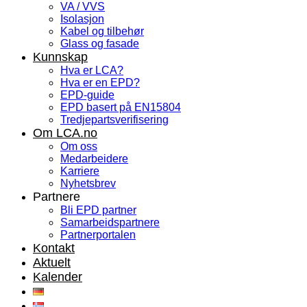
VA / VVS
Isolasjon
Kabel og tilbehør
Glass og fasade
Kunnskap
Hva er LCA?
Hva er en EPD?
EPD-guide
EPD basert på EN15804
Tredjepartsverifisering
Om LCA.no
Om oss
Medarbeidere
Karriere
Nyhetsbrev
Partnere
Bli EPD partner
Samarbeidspartnere
Partnerportalen
Kontakt
Aktuelt
Kalender