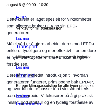
august 6 @ 09:00
-
10:30
EPD
Dette kurset er laget spesielt for virksomheter
som allerede bruker LCA.no sin EPD-
Verktøy for miljødeklarasjon
generatoren.
Les mer
Målet vårt er å gjøre arbeidet deres med EPD-er
Transport
enklere, tydeligere og mer effektivt – enten dere
Miljøvurdering knyttet til transport og logistikk
er nye i verktøyet eller bare ønsker å styrke
forståelsen.
Les mer
Prosjekt
Dere får en veiledet introduksjon til hvordan
generatoren fungerer, prinsippene bak EPD-er,
Beregn klimagassutslipp for alle typer prosjekter
og hvordan dette passer inn i virksomhetens
bærekraftsarbeid. Vi fokuserer på å gi praktisk
Les mer
innsikt, god struktur og en tydelig forståelse av
Integrasjon