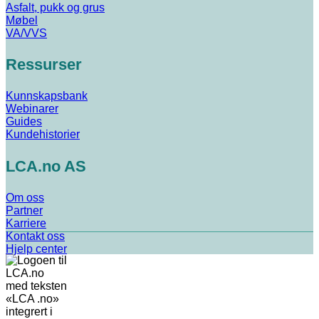
Asfalt, pukk og grus
Møbel
VA/VVS
Ressurser
Kunnskapsbank
Webinarer
Guides
Kundehistorier
LCA.no AS
Om oss
Partner
Karriere
Kontakt oss
Hjelp center