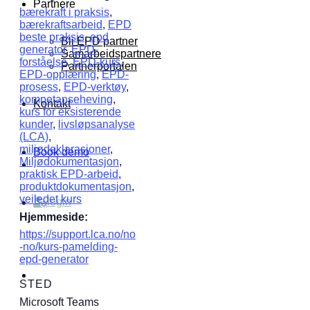
Partnere
bærekraft i praksis
,
bærekraftsarbeid
,
EPD
beste praksis
,
epd
Bli EPD partner
generator
,
EPD-
Samarbeidspartnere
forståelse
,
EPD-kurs
,
Partnerportalen
EPD-opplæring
,
EPD-
prosess
,
EPD-verktøy
,
kompetanseheving
,
Kontakt
kurs for eksisterende
kunder
,
livsløpsanalyse
(LCA)
,
miljødeklarasjoner
,
Book demo
Miljødokumentasjon
,
praktisk EPD-arbeid
,
produktdokumentasjon
,
veiledet kurs
login
Hjemmeside:
https://support.lca.no/no
-no/kurs-pamelding-
epd-generator
STED
Microsoft Teams