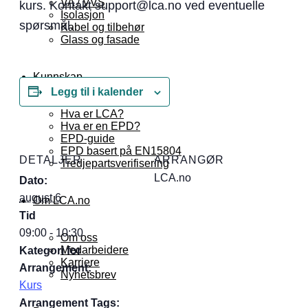
VA / VVS
kurs. Kontakt support@lca.no ved eventuelle
Isolasjon
spørsmål.
Kabel og tilbehør
Glass og fasade
Kunnskap
Legg til i kalender
Hva er LCA?
Hva er en EPD?
EPD-guide
EPD basert på EN15804
DETALJER
ARRANGØR
Tredjepartsverifisering
LCA.no
Dato:
august 6
Om LCA.no
Tid
09:00 - 10:30
Om oss
Medarbeidere
Kategori for
Karriere
Arrangement:
Nyhetsbrev
Kurs
Arrangement Tags: