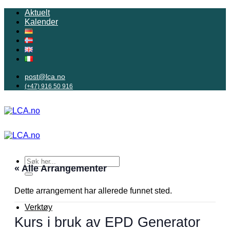
Skip
Aktuelt
to
Kalender
content
post@lca.no
(+47) 916 50 916
« Alle Arrangementer
Dette arrangement har allerede funnet sted.
Verktøy
Kurs i bruk av EPD Generator