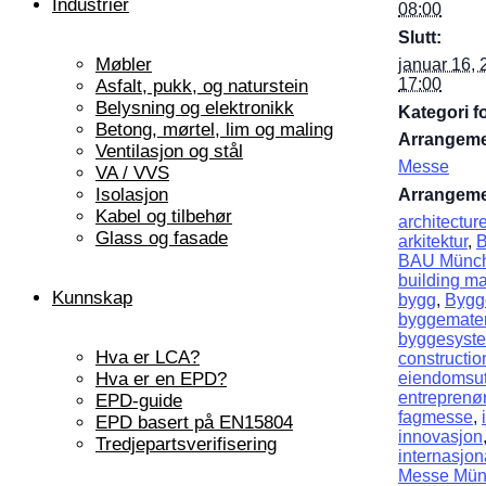
Industrier
08:00
Slutt:
Møbler
januar 16,
17:00
Asfalt, pukk, og naturstein
Belysning og elektronikk
Kategori f
Betong, mørtel, lim og maling
Arrangeme
Ventilasjon og stål
Messe
VA / VVS
Isolasjon
Arrangeme
Kabel og tilbehør
architectur
Glass og fasade
arkitektur
,
B
BAU Münch
building ma
Kunnskap
bygg
,
Bygg
byggemater
byggesyst
Hva er LCA?
constructio
Hva er en EPD?
eiendomsut
entreprenø
EPD-guide
fagmesse
,
EPD basert på EN15804
innovasjon
Tredjepartsverifisering
internasjo
Messe Mün