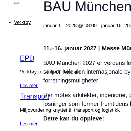
BAU München
Verktøy
januar 11, 2028 @ 08:00
-
januar 16, 2
11.–16. januar 2027 | Messe M
EPD
BAU München 2027 er verdens led
samler hele den internasjonale b
Verktøy for miljødeklarasjon
forretningsmuligheter.
Les mer
Her møtes arkitekter, ingeniører, 
Transport
løsninger som former fremtidens 
Miljøvurdering knyttet til transport og logistikk
Dette kan du oppleve:
Les mer