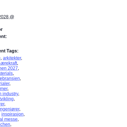
 2028 @
or
nt:
nt Tags:
e
,
arkitekter
,
ærekraft
,
en 2027
,
terials
,
ebransjen
,
ialer
,
emer
,
n industry
,
vikling
,
rer
,
ingeniører
,
,
inspirasjon
,
nal messe
,
chen
,