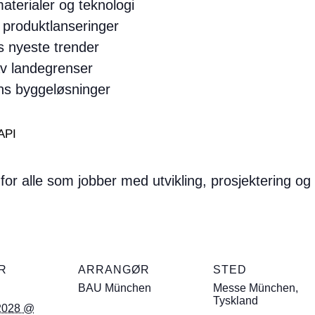
terialer og teknologi
 produktlanseringer
s nyeste trender
av landegrenser
ens byggeløsninger
API
r alle som jobber med utvikling, prosjektering og
R
ARRANGØR
STED
BAU München
Messe München,
Tyskland
 2028 @