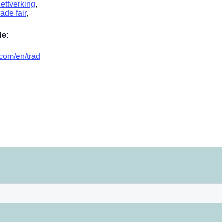
nettverking
,
rade fair
,
e:
om/en/trad