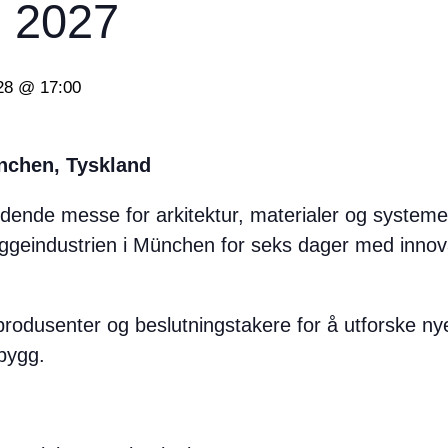
 2027
028 @ 17:00
ünchen, Tyskland
ende messe for arkitektur, materialer og systeme
yggeindustrien i München for seks dager med inno
produsenter og beslutningstakere for å utforske nye
bygg.