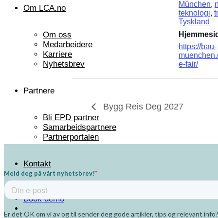
München
,
Om LCA.no
teknologi
,
t
Tyskland
Om oss
Hjemmesid
Medarbeidere
https://bau-
Karriere
muenchen.c
Nyhetsbrev
e-fair/
Partnere
Bygg Reis Deg 2027
Bli EPD partner
Samarbeidspartnere
Partnerportalen
Kontakt
Book demo