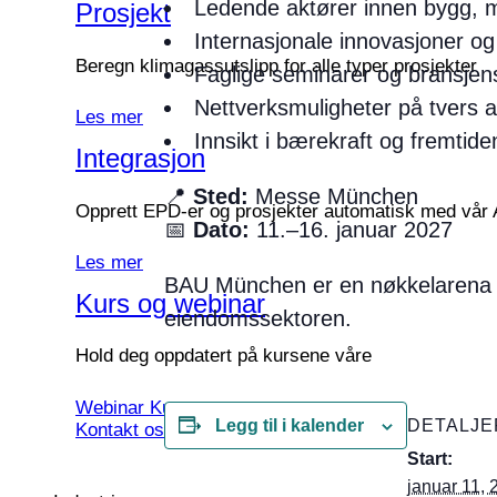
Ledende aktører innen bygg, ma
Prosjekt
Internasjonale innovasjoner og
Beregn klimagassutslipp for alle typer prosjekter
Faglige seminarer og bransjen
Nettverksmuligheter på tvers 
Les mer
Innsikt i bærekraft og fremtid
Integrasjon
📍
Sted:
Messe München
Opprett EPD-er og prosjekter automatisk med vår 
📅
Dato:
11.–16. januar 2027
Les mer
BAU München er en nøkkelarena fo
Kurs og webinar
eiendomssektoren.
Hold deg oppdatert på kursene våre
Webinar
Kurs
Legg til i kalender
DETALJE
Kontakt oss
Start:
januar 11,